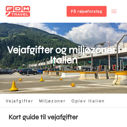
Få rejseforslag
Gå
til
hovedindhold
Vejafgifter og miljøzoner i
Italien
Vejafgifter
Miljøzoner
Oplev Italien
Kort guide til vejafgifter