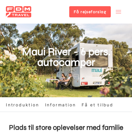
Få rejseforslag
Gå
til
hovedindhold
Maui River - 6 pers.
autocamper
Introduktion
Information
Få et tilbud
Plads til store oplevelser med familie