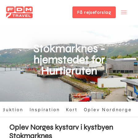
Få rejseforslag
Gå
til
hovedindhold
Stokmarknes -
hjemstedet for
Hurtigruten
roduktion
Inspiration
Kort
Oplev Nordnorge
Oplev Norges kystarv i kystbyen
Stokmarknes