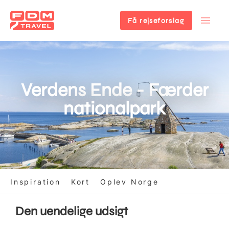
Få rejseforslag
Gå
til
hovedindhold
Verdens Ende - Færder
nationalpark
Inspiration
Kort
Oplev Norge
Den uendelige udsigt