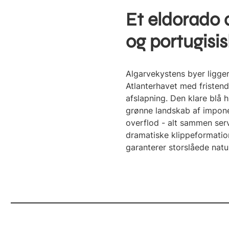
Et eldorado a
og portugisi
Algarvekystens byer ligger
Atlanterhavet med fristend
afslapning. Den klare blå h
grønne landskab af imponer
overflod - alt sammen ser
dramatiske klippeformation
garanterer storslåede natur