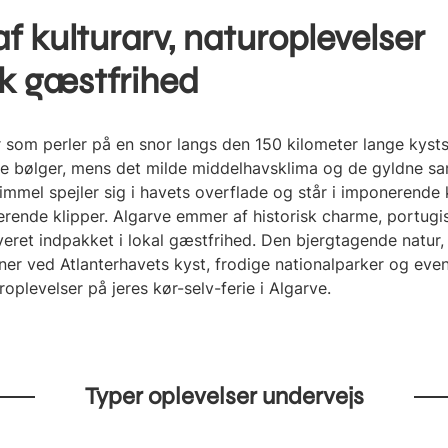
f kulturarv, naturoplevelser
sk gæstfrihed
 som perler på en snor langs den 150 kilometer lange kyst
e bølger, mens det milde middelhavsklima og de gyldne sand
immel spejler sig i havets overflade og står i imponerende 
ende klipper. Algarve emmer af historisk charme, portugisi
veret indpakket i lokal gæstfrihed. Den bjergtagende natur
er ved Atlanterhavets kyst, frodige nationalparker og even
oplevelser på jeres kør-selv-ferie i Algarve.
Typer oplevelser undervejs