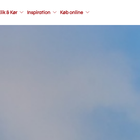
Main
lik & Kør
Inspiration
Køb online
navigati
seconda