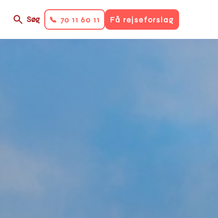
Søg
📞 70 11 60 11
Få rejseforslag
on
ry