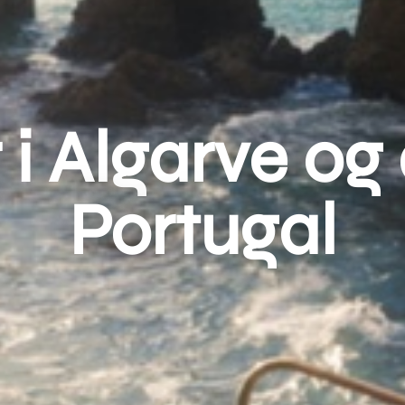
 i Algarve og 
Portugal