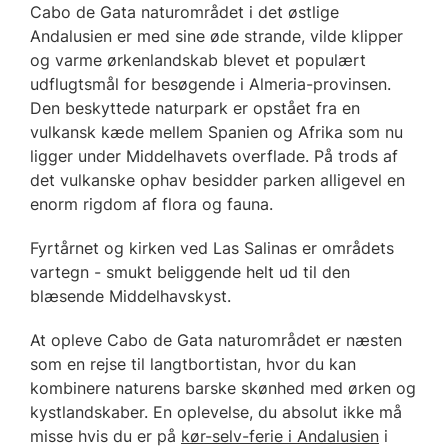
Cabo de Gata naturområdet i det østlige
Andalusien er med sine øde strande, vilde klipper
og varme ørkenlandskab blevet et populært
udflugtsmål for besøgende i Almeria-provinsen.
Den beskyttede naturpark er opstået fra en
vulkansk kæde mellem Spanien og Afrika som nu
ligger under Middelhavets overflade. På trods af
det vulkanske ophav besidder parken alligevel en
enorm rigdom af flora og fauna.
Fyrtårnet og kirken ved Las Salinas er områdets
vartegn - smukt beliggende helt ud til den
blæsende Middelhavskyst.
At opleve Cabo de Gata naturområdet er næsten
som en rejse til langtbortistan, hvor du kan
kombinere naturens barske skønhed med ørken og
kystlandskaber. En oplevelse, du absolut ikke må
misse hvis du er på
kør-selv-ferie i Andalusien
i