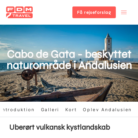
Få rejseforslag
Gå
til
hovedindhold
Cabo de Gata - beskyttet
naturområde i Andalusien
Introduktion
Galleri
Kort
Oplev Andalusien
Uberørt vulkansk kystlandskab