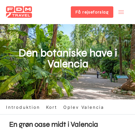
Få rejseforslag
Gå
til
hovedindhold
Den botaniske have i
Valencia
Introduktion
Kort
Oplev Valencia
En grøn oase midt i Valencia