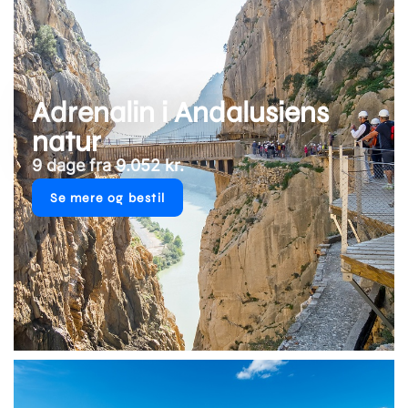
Adrenalin i Andalusiens
natur
9 dage fra 9.052 kr.
Se mere og bestil