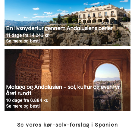
En livsnydertur gennem Andalusiens perler
11 dage fra 14.243 kr.
Se mere og bestil
Malaga og Andalusien – sol, kultur og eventyr
året rundt
10 dage fra 6.884 kr.
Se mere og bestil
Se vores kør-selv-forslag i Spanien