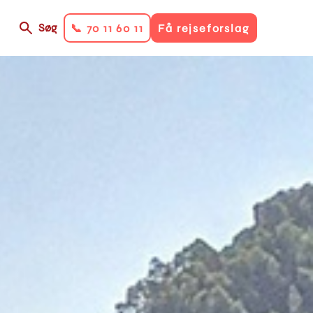
Søg
📞 70 11 60 11
Få rejseforslag
on
ry