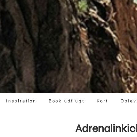
Inspiration
Book udflugt
Kort
Oplev
Adrenalinki