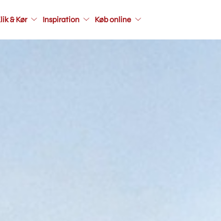
Main
lik & Kør
Inspiration
Køb online
navigati
seconda