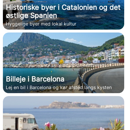
Historiske byer i Catalonien og det
østlige Spanien
Hyggelige byer med lokal kultur
Billeje i Barcelona
Lej en bil i Barcelona og kør afsted langs kysten