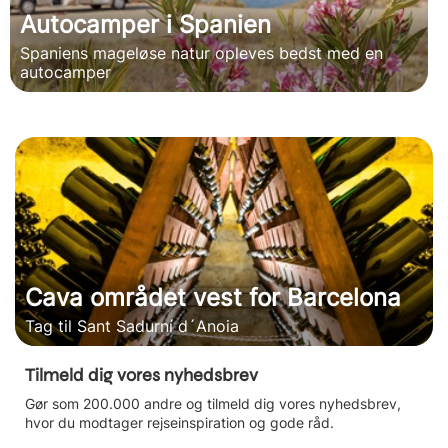
Autocamper i Spanien
Spaniens mageløse natur opleves bedst med en
autocamper
Cava området vest for Barcelona
Tag til Sant Sadurní d´Anoia
Tilmeld dig vores nyhedsbrev
Gør som 200.000 andre og tilmeld dig vores nyhedsbrev,
hvor du modtager rejseinspiration og gode råd.