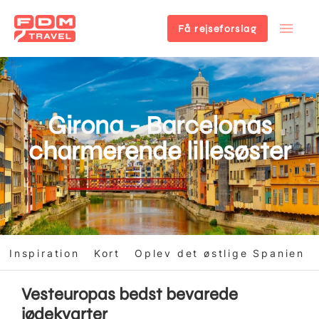
Få rejseforslag
Gå
til
hovedindhold
Girona - Barcelonas
charmerende lillesøster
Inspiration
Kort
Oplev det østlige Spanien
Vesteuropas bedst bevarede
jødekvarter