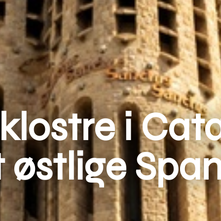
 klostre i Cat
 østlige Spa