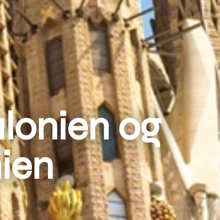
alonien og
nien