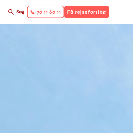
Søg
📞 70 11 60 11
Få rejseforslag
on
ry