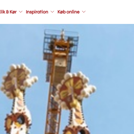
Main
lik & Kør
Inspiration
Køb online
navigati
seconda