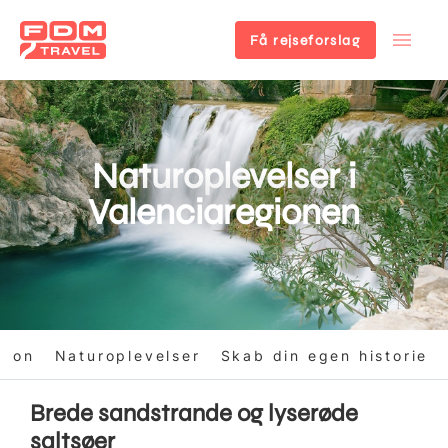
Få rejseforslag
Gå
til
hovedindhold
Naturoplevelser i
Valenciaregionen
tion
Naturoplevelser
Skab din egen historie
Brede sandstrande og lyserøde
saltsøer