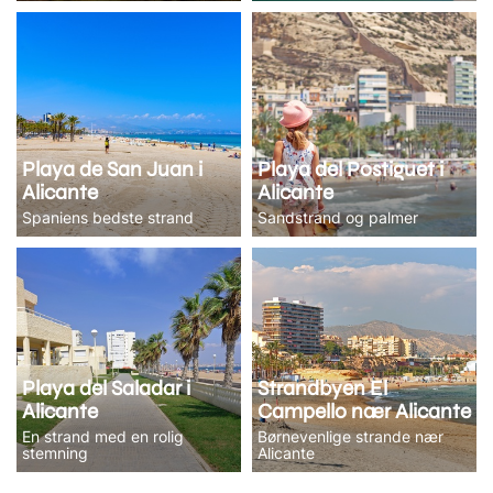
Playa de San Juan i
Playa del Postiguet i
Alicante
Alicante
Spaniens bedste strand
Sandstrand og palmer
Playa del Saladar i
Strandbyen El
Alicante
Campello nær Alicante
En strand med en rolig
Børnevenlige strande nær
stemning
Alicante