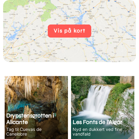
Vis på kort
Drypstensgrotten i
Alicante
Les Fonts de l’Algar
Tag til Cuevas de
Nyd en dukkert ved fine
Canelobre
vandfald