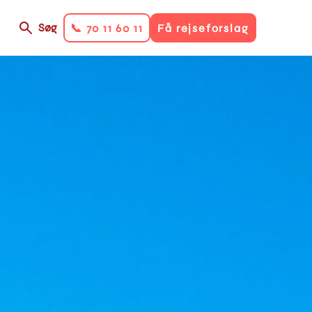
Søg
📞 70 11 60 11
Få rejseforslag
on
ry