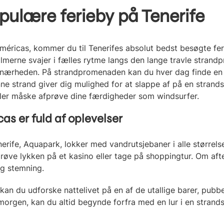
ulære ferieby på Tenerife
 Américas, kommer du til Tenerifes absolut bedst besøgte fer
almerne svajer i fælles rytme langs den lange travle strand
r i nærheden. På strandpromenaden kan du hver dag finde e
ne strand giver dig mulighed for at slappe af på en strands
eller måske afprøve dine færdigheder som windsurfer.
as er fuld af oplevelser
rife, Aquapark, lokker med vandrutsjebaner i alle størrels
ve lykken på et kasino eller tage på shoppingtur. Om aften
ig stemning.
kan du udforske nattelivet på en af de utallige barer, pubbe
 morgen, kan du altid begynde forfra med en lur i en strand