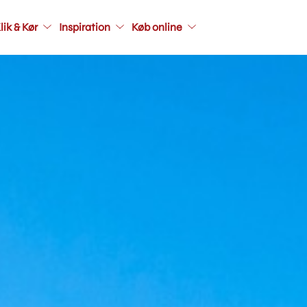
Main
lik & Kør
Inspiration
Køb online
navigati
seconda