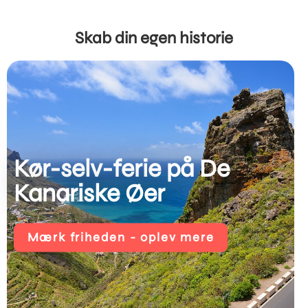
Skab din egen historie
Kør-selv-ferie på De
Kanariske Øer
Mærk friheden - oplev mere