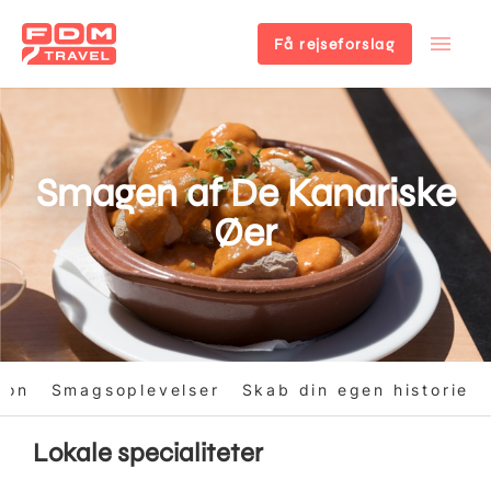
Få rejseforslag
Gå
til
hovedindhold
Smagen af De Kanariske
Øer
ion
Smagsoplevelser
Skab din egen historie
Lokale specialiteter