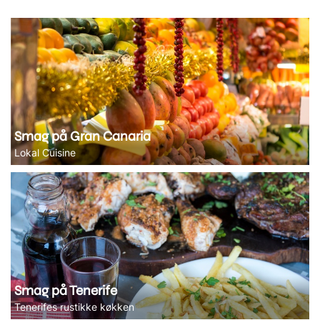
Smag på Gran Canaria
Lokal Cuisine
Smag på Tenerife
Tenerifes rustikke køkken