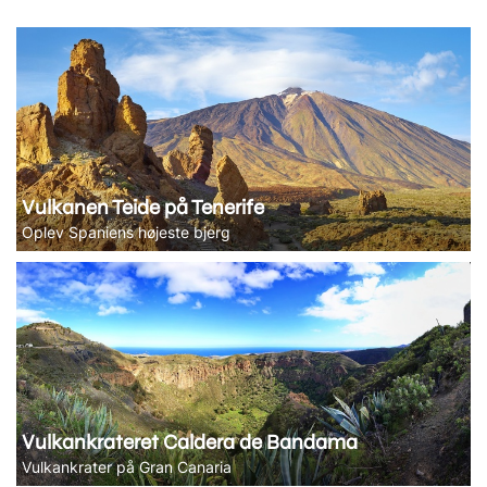
Vulkanen Teide på Tenerife
Oplev Spaniens højeste bjerg
Vulkankrateret Caldera de Bandama
Vulkankrater på Gran Canaria