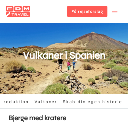
Få rejseforslag
Gå
til
hovedindhold
Vulkaner i Spanien
ntroduktion
Vulkaner
Skab din egen historie
Bjerge med kratere