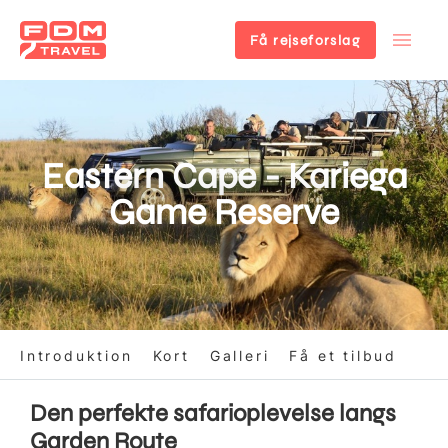
Få rejseforslag
Gå
til
hovedindhold
Eastern Cape - Kariega
Game Reserve
Introduktion
Kort
Galleri
Få et tilbud
Den perfekte safarioplevelse langs
Garden Route