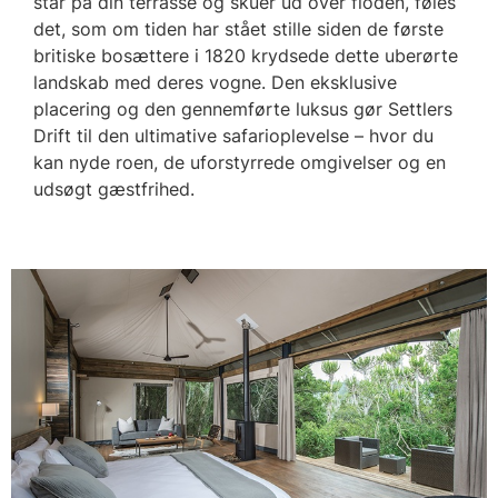
står på din terrasse og skuer ud over floden, føles
det, som om tiden har stået stille siden de første
britiske bosættere i 1820 krydsede dette uberørte
landskab med deres vogne. Den eksklusive
placering og den gennemførte luksus gør Settlers
Drift til den ultimative safarioplevelse – hvor du
kan nyde roen, de uforstyrrede omgivelser og en
udsøgt gæstfrihed.