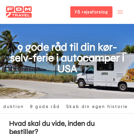
Få rejseforslag
Gå
til
hovedindhold
9 gode råd til din kør-
selv-ferie i autocamper i
USA
roduktion
9 gode råd
Skab din egen historie
Hvad skal du vide, inden du
bestiller?