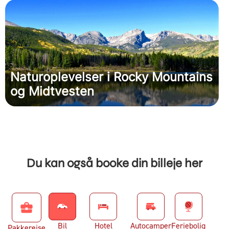
Naturoplevelser i Rocky Mountains
og Midtvesten
Du kan også booke din billeje her
business_center
Bil
Hotel
Autocamper
Feriebolig
Pakkerejse