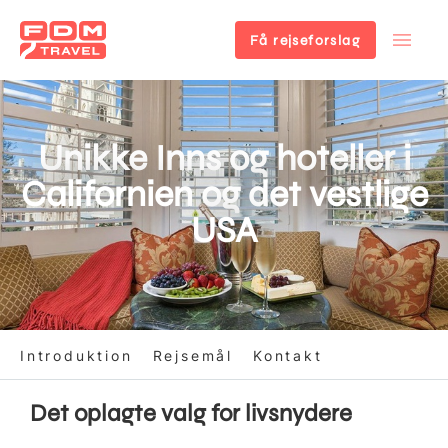
Få rejseforslag
Gå
til
hovedindhold
Unikke Inns og hoteller i
Californien og det vestlige
USA
Introduktion
Rejsemål
Kontakt
Det oplagte valg for livsnydere