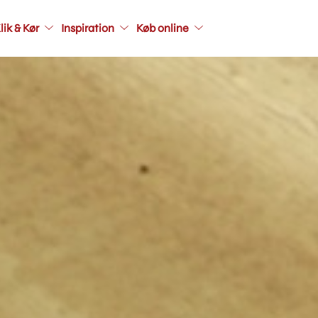
Main
lik & Kør
Inspiration
Køb online
navigati
seconda