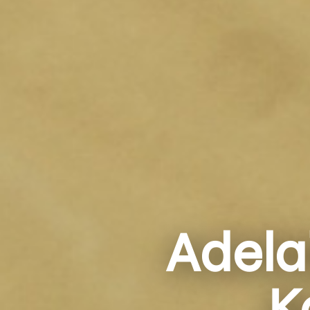
Adelai
K