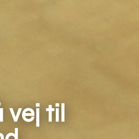
vej til
nd