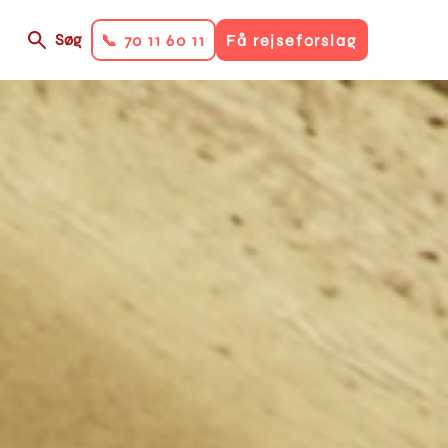
Søg
📞 70 11 60 11
Få rejseforslag
on
ry