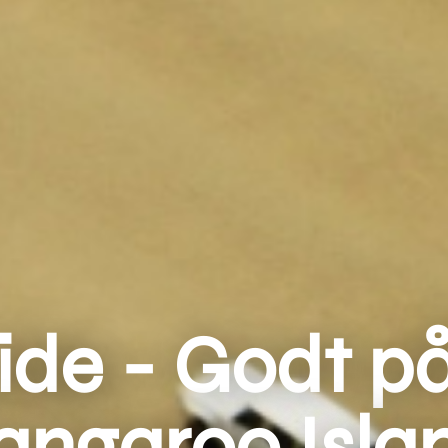
de - Godt på 
angaroo Isla