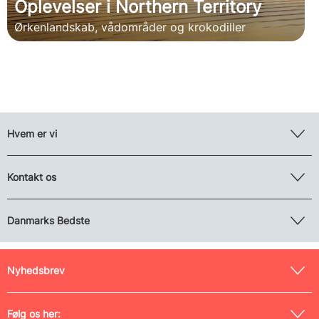
Oplevelser i Northern Territory
Ørkenlandskab, vådområder og krokodiller
Hvem er vi
Kontakt os
Danmarks Bedste
Nyhedsbrev
Følg os her: