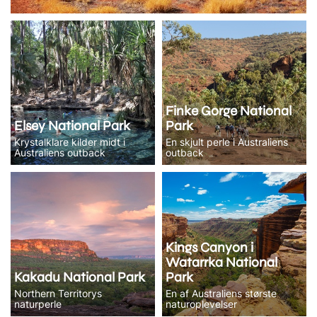
Finke Gorge National
Elsey National Park
Park
Krystalklare kilder midt i
En skjult perle i Australiens
Australiens outback
outback
Kings Canyon i
Watarrka National
Kakadu National Park
Park
Northern Territorys
En af Australiens største
naturperle
naturoplevelser