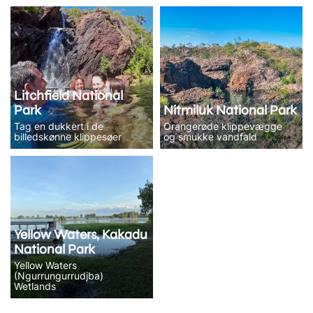
Litchfield National
Park
Nitmiluk National Park
Tag en dukkert i de
Orangerøde klippevægge
billedskønne klippesøer
og smukke vandfald
Yellow Waters, Kakadu
National Park
Yellow Waters
(Ngurrungurrudjba)
Wetlands