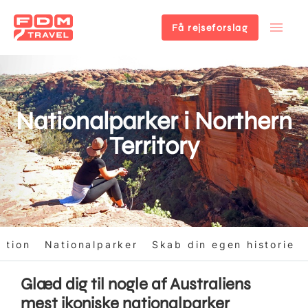
Få rejseforslag
Gå
til
hovedindhold
Nationalparker i Northern
Territory
ktion
Nationalparker
Skab din egen historie
Glæd dig til nogle af Australiens
mest ikoniske nationalparker