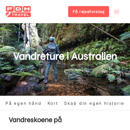
Få rejseforslag
Gå
til
hovedindhold
Vandreture i Australien
På egen hånd
Kort
Skab din egen historie
Vandreskoene på