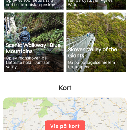
Oplev et 100 meters fald
tæt på kystbyen Agnes
ned i subtropisk regnskov
Water
Scenic Walkway i Blue
Skoven Valley of the
Mountains
Giants
Oplev regnskoven på
tætteste hold i Jamison
Gå på opdagelse mellem
Valley
trætoppene
Kort
Vis på kort