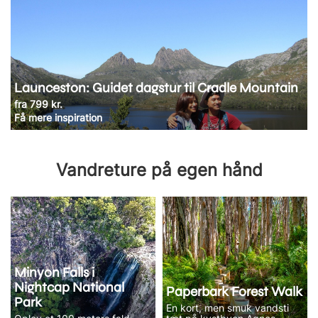
Launceston: Guidet dagstur til Cradle Mountain
fra 799 kr.
Få mere inspiration
Vandreture på egen hånd
Minyon Falls i
Nightcap National
Paperbark Forest Walk
Park
En kort, men smuk vandsti