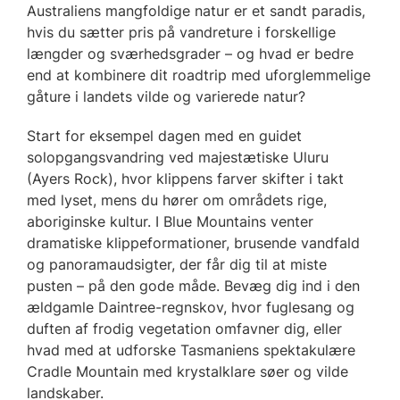
Australiens mangfoldige natur er et sandt paradis,
hvis du sætter pris på vandreture i forskellige
længder og sværhedsgrader – og hvad er bedre
end at kombinere dit roadtrip med uforglemmelige
gåture i landets vilde og varierede natur?
Start for eksempel dagen med en guidet
solopgangsvandring ved majestætiske Uluru
(Ayers Rock), hvor klippens farver skifter i takt
med lyset, mens du hører om områdets rige,
aboriginske kultur. I Blue Mountains venter
dramatiske klippeformationer, brusende vandfald
og panoramaudsigter, der får dig til at miste
pusten – på den gode måde. Bevæg dig ind i den
ældgamle Daintree-regnskov, hvor fuglesang og
duften af frodig vegetation omfavner dig, eller
hvad med at udforske Tasmaniens spektakulære
Cradle Mountain med krystalklare søer og vilde
landskaber.