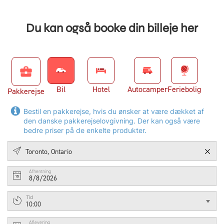
Du kan også booke din billeje her
business_center
Bil
Hotel
Autocamper
Feriebolig
Pakkerejse
Bestil en pakkerejse, hvis du ønsker at være dækket af
den danske pakkerejselovgivning. Der kan også være
bedre priser på de enkelte produkter.
Afhentning
8/8/2026
Tid
10:00
Aflevering