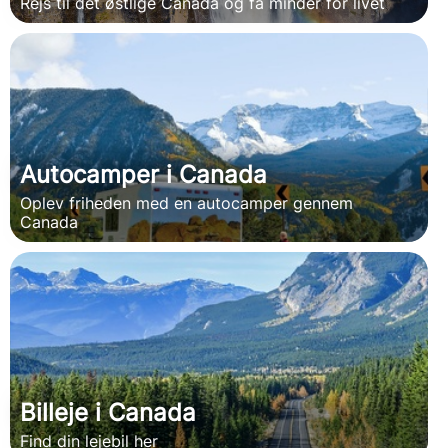
Rejs til det østlige Canada og få minder for livet
Autocamper i Canada
Oplev friheden med en autocamper gennem
Canada
Billeje i Canada
Find din lejebil her