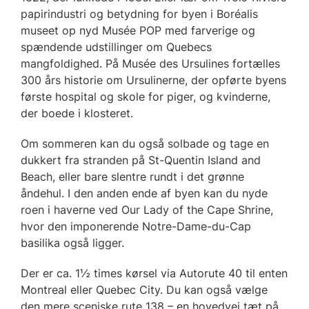
papirindustri og betydning for byen i Boréalis
museet op nyd Musée POP med farverige og
spændende udstillinger om Quebecs
mangfoldighed. På Musée des Ursulines fortælles
300 års historie om Ursulinerne, der opførte byens
første hospital og skole for piger, og kvinderne,
der boede i klosteret.
Om sommeren kan du også solbade og tage en
dukkert fra stranden på St-Quentin Island and
Beach, eller bare slentre rundt i det grønne
åndehul. I den anden ende af byen kan du nyde
roen i haverne ved Our Lady of the Cape Shrine,
hvor den imponerende Notre-Dame-du-Cap
basilika også ligger.
Der er ca. 1½ times kørsel via Autorute 40 til enten
Montreal eller Quebec City. Du kan også vælge
den mere sceniske rute 138 – en hovedvej tæt på