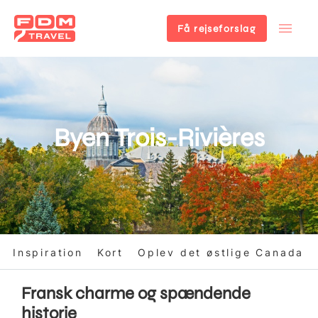
Få rejseforslag
Gå
til
hovedindhold
Byen Trois-Rivières
Inspiration
Kort
Oplev det østlige Canada
Fransk charme og spændende
historie