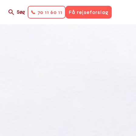
Søg
📞 70 11 60 11
Få rejseforslag
on
ry