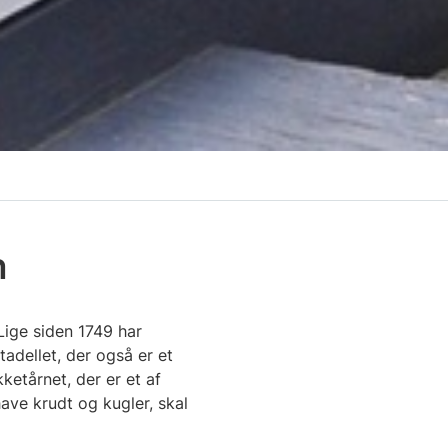
n
ige siden 1749 har
adellet, der også er et
etårnet, der er et af
have krudt og kugler, skal