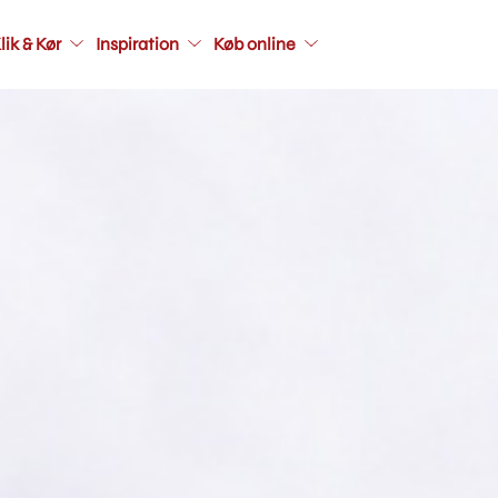
Main
lik & Kør
Inspiration
Køb online
navigati
seconda