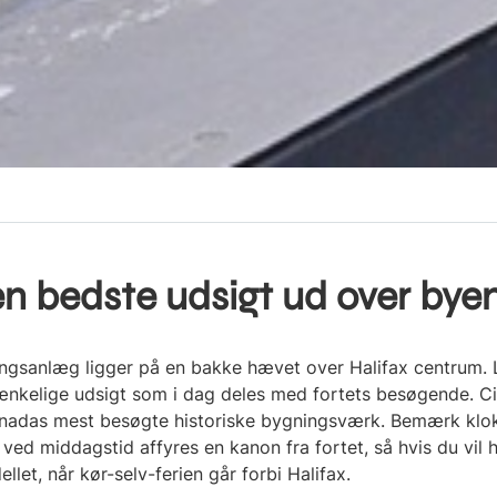
en bedste udsigt ud over bye
ngsanlæg ligger på en bakke hævet over Halifax centrum. L
ænkelige udsigt som i dag deles med fortets besøgende. Cit
nadas mest besøgte historiske bygningsværk. Bemærk klokk
ved middagstid affyres en kanon fra fortet, så hvis du vil 
llet, når kør-selv-ferien går forbi Halifax.