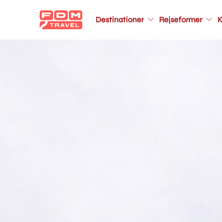
Main
Destinationer
Rejseformer
K
navigation
Gå
til
hovedindhold