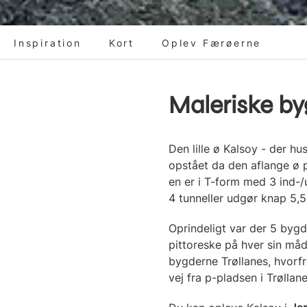
Inspiration
Kort
Oplev Færøerne
Maleriske by
Den lille ø Kalsoy - der h
opstået da den aflange ø p
en er i T-form med 3 ind-/
4 tunneller udgør knap 5,5
Oprindeligt var der 5 bygde
pittoreske på hver sin måd
bygderne Trøllanes, hvorfr
vej fra p-pladsen i Trøllane