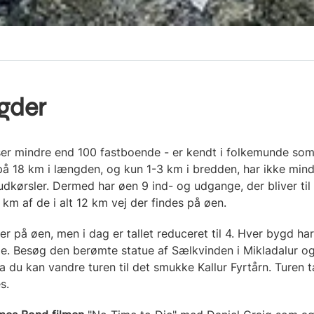
gder
user mindre end 100 fastboende - er kendt i folkemunde som "
å 18 km i længden, og kun 1-3 km i bredden, har ikke mindr
udkørsler. Dermed har øen 9 ind- og udgange, der bliver til 
 km af de i alt 12 km vej der findes på øen.
r på øen, men i dag er tallet reduceret til 4. Hver bygd har
e. Besøg den berømte statue af Sælkvinden i Mikladalur og
a du kan vandre turen til det smukke Kallur Fyrtårn. Turen t
s.