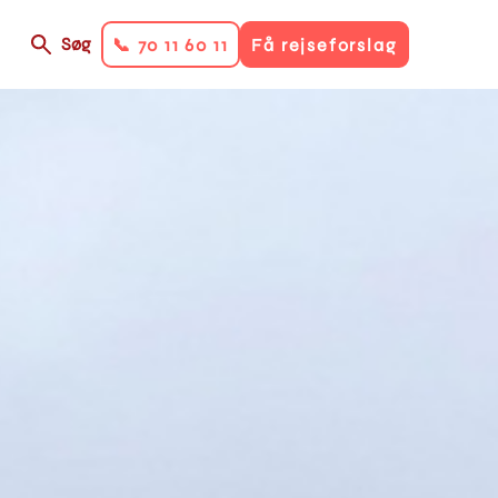
Søg
📞 70 11 60 11
Få rejseforslag
on
ry