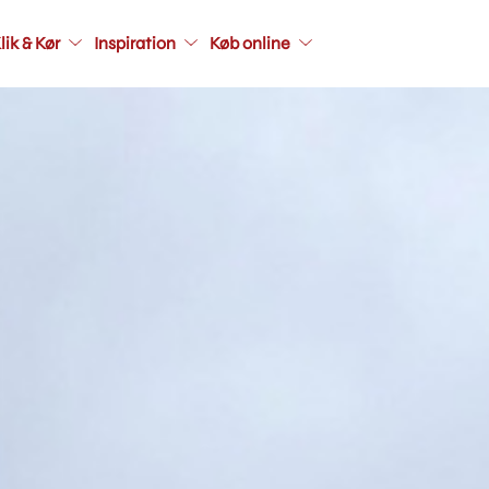
Main
lik & Kør
Inspiration
Køb online
navigati
seconda