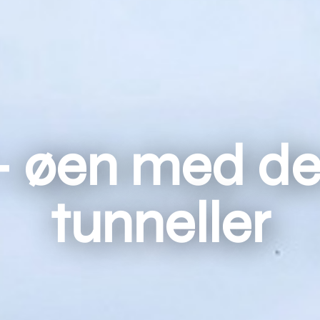
 - øen med d
tunneller