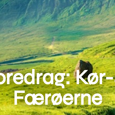
oredrag: Kør-
Færøerne