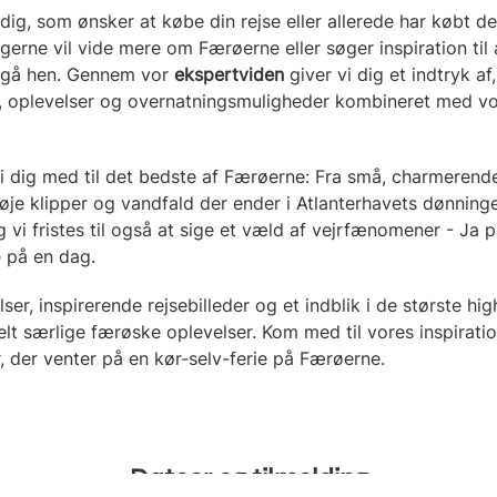
dig, som ønsker at købe din rejse eller allerede har købt d
r gerne vil vide mere om Færøerne eller søger inspiration til
 gå hen. Gennem vor
ekspertviden
giver vi dig et indtryk af
, oplevelser og overnatningsmuligheder kombineret med v
r vi dig med til det bedste af Færøerne: Fra små, charmeren
øje klipper og v
andfald der ender i Atlanterhavets dønninge
g vi fristes til også at sige et væld af vejrfænomener -
Ja p
 på en dag.
r, inspirerende rejsebilleder og et indblik i de største high
 helt særlige færøske oplevelser. Kom med til vores inspirati
 der venter på en kør-selv-ferie på Færøerne.
Datoer og tilmelding