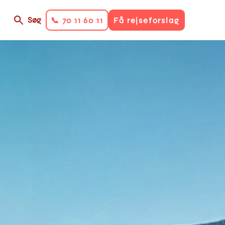
Søg
📞 70 11 60 11
Få rejseforslag
on
ry