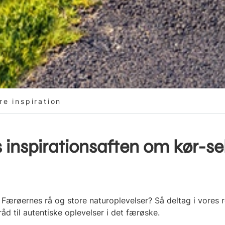
re inspiration
is inspirationsaften om
kør-se
ærøernes rå og store naturoplevelser? Så deltag i vores re
råd til autentiske oplevelser i det færøske.