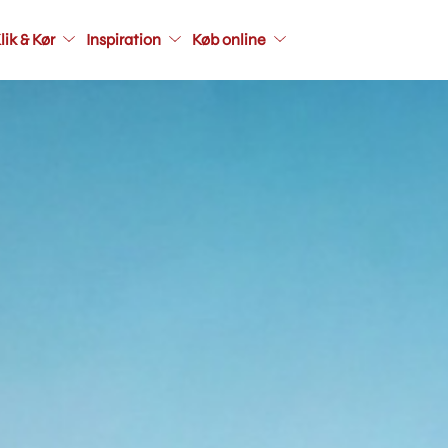
Main
lik & Kør
Inspiration
Køb online
navigati
seconda