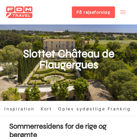
Få rejseforslag
Gå
til
hovedindhold
Slottet Château de
Flaugergues
Inspiration
Kort
Oplev sydøstlige Frankrig
Sommerresidens for de rige og
berømte