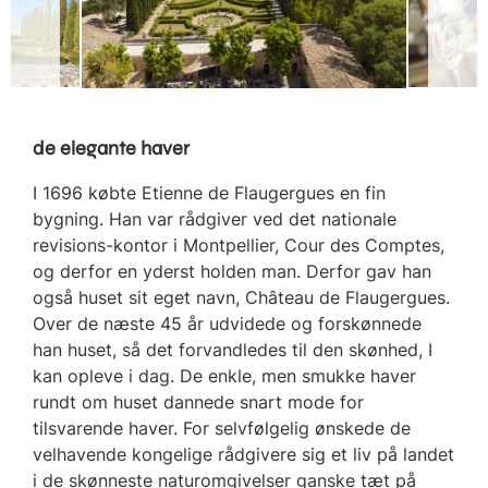
de elegante haver
I 1696 købte Etienne de Flaugergues en fin
bygning. Han var rådgiver ved det nationale
revisions-kontor i Montpellier, Cour des Comptes,
og derfor en yderst holden man. Derfor gav han
også huset sit eget navn, Château de Flaugergues.
Over de næste 45 år udvidede og forskønnede
han huset, så det forvandledes til den skønhed, I
kan opleve i dag. De enkle, men smukke haver
rundt om huset dannede snart mode for
tilsvarende haver. For selvfølgelig ønskede de
velhavende kongelige rådgivere sig et liv på landet
i de skønneste naturomgivelser ganske tæt på