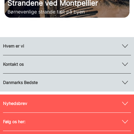
Strandene ved Montpellier
Børnevenlige strande tæt på byen
Hvem er vi
Kontakt os
Danmarks Bedste
Nyhedsbrev
Følg os her: