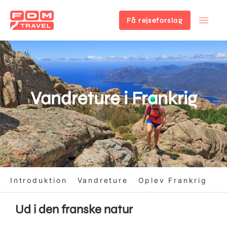
Få rejseforslag
Gå
til
hovedindhold
Vandreture i Frankrig
Introduktion
Vandreture
Oplev Frankrig
Ud i den franske natur