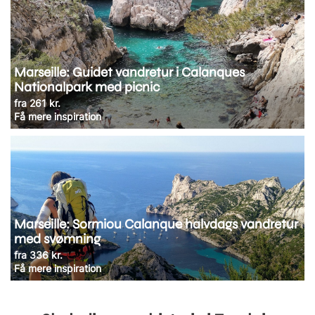
Marseille: Guidet vandretur i Calanques
Nationalpark med picnic
fra 261 kr.
Få mere inspiration
Marseille: Sormiou Calanque halvdags vandretur
med svømning
fra 336 kr.
Få mere inspiration