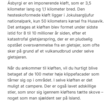
Ásbyrgi er en imponerende kløft, som er 3,5
kilometer lang og 1,1 kilometer bred. Den
hesteskoformede kløft ligger i Jokulsargljufur
nationalpark, kun 50 kilometers kørsel fra Husavik.
Det antages at kløften blev formet under sidste
istid for 8 til 10 millioner år siden, efter et
katastrofal gletsjerspring, der er en pludselig
opstået oversvømmelse fra en gletsjer, som ofte
sker på grund af et vulkanudbrud under selve
gletsjeren.
Når du ankommer til kløften, vil du hurtigt blive
betaget af de 100 meter høje klippefacader som
tårner sig op i området. I selve kløften er det
muligt at campere. Der er også lavet adskillige
stier, som snor sig igennem kløftens tætte skove –
noget som man sjældent ser på Island.