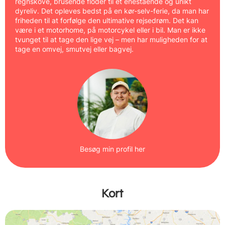
regnskove, brusende floder til et enestående og unikt
dyreliv. Det opleves bedst på en kør-selv-ferie, da man har
friheden til at forfølge den ultimative rejsedrøm. Det kan
være i et motorhome, på motorcykel eller i bil. Man er ikke
tvunget til at tage den lige vej – men har muligheden for at
tage en omvej, smutvej eller bagvej.
Besøg min profil her
Kort