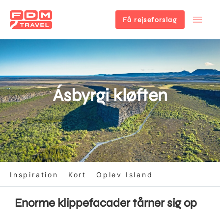
Få rejseforslag
Gå
til
hovedindhold
Ásbyrgi kløften
Inspiration
Kort
Oplev Island
Enorme klippefacader tårner sig op