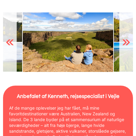
Previous
Next
Anbefalet af Kenneth, rejsespecialist i Vejle
Af de mange oplevelser jeg har fået, må mine
favoritdestinationer være Australien, New Zealand og
Island. De 3 lande byder på et sammensurium af naturlige
seværdigheder – alt fra høje bjerge, lange hvide
sandstrande, gletsjere, aktive vulkaner, storslåede gejsere,