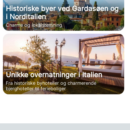
Historiske byer ved Gardasøen og
i Norditalien
Charme og lokalstemning
Unikke overnatninger i Italien
Fra historiske byhoteller og charmerende
bjerghoteller til ferieboliger