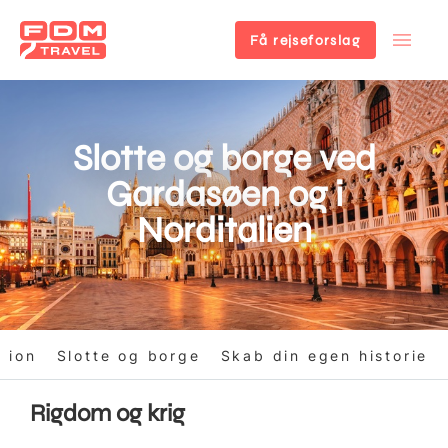
Få rejseforslag
Gå
til
hovedindhold
Slotte og borge ved
Gardasøen og i
Norditalien
tion
Slotte og borge
Skab din egen historie
Rigdom og krig