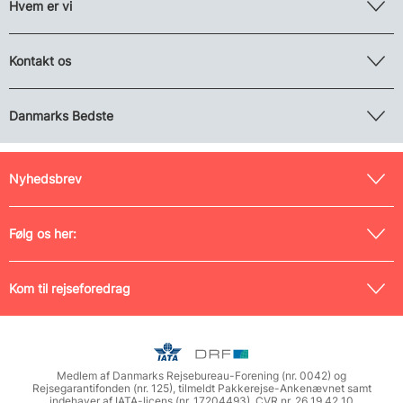
Hvem er vi
Kontakt os
Danmarks Bedste
Nyhedsbrev
Følg os her:
Kom til rejseforedrag
Medlem af Danmarks Rejsebureau-Forening (nr. 0042) og
Rejsegarantifonden (nr. 125), tilmeldt Pakkerejse-Ankenævnet samt
indehaver af IATA-licens (nr. 17204493). CVR nr. 26 19 42 10