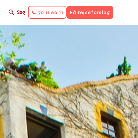
Søg
📞 70 11 60 11
Få rejseforslag
on
ry