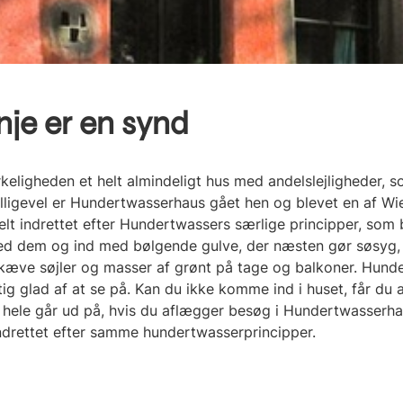
inje er en synd
keligheden et helt almindeligt hus med andelslejligheder, s
ligevel er Hundertwasserhaus gået hen og blevet en af W
lt indrettet efter Hundertwassers særlige principper, som bl
med dem og ind med bølgende gulve, der næsten gør søsyg,
 skæve søjler og masser af grønt på tage og balkoner. Hund
ig glad af at se på. Kan du ikke komme ind i huset, får du 
 hele går ud på, hvis du aflægger besøg i Hundertwasserh
 indrettet efter samme hundertwasserprincipper.