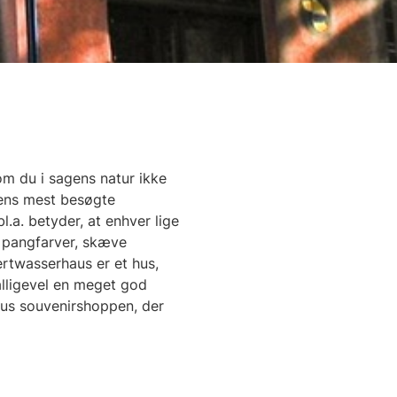
om du i sagens natur ikke
iens mest besøgte
.a. betyder, at enhver lige
 pangfarver, skæve
ertwasserhaus er et hus,
alligevel en meget god
aus souvenirshoppen, der