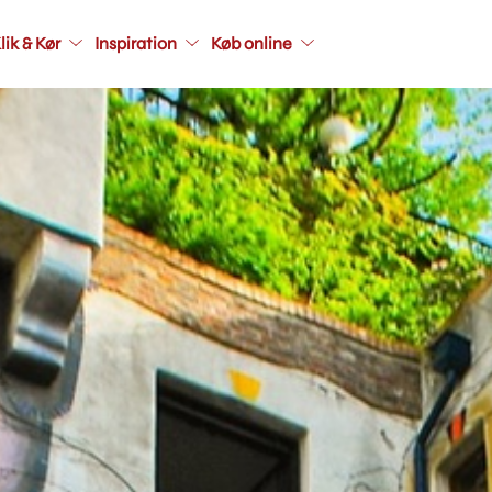
Main
lik & Kør
Inspiration
Køb online
navigati
seconda