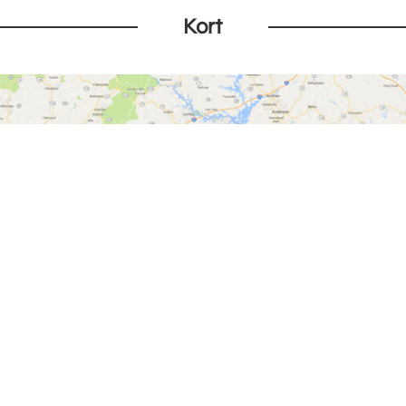
Kort
Vis på kort