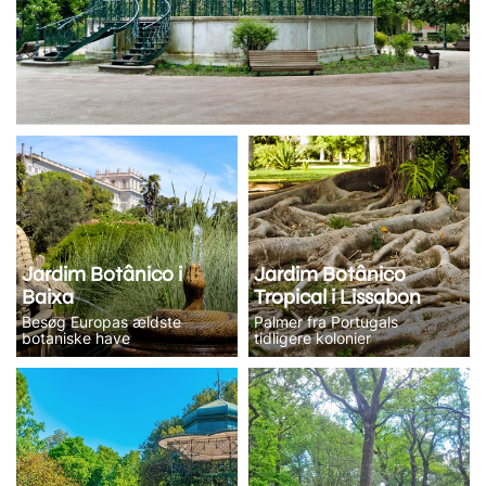
Jardim Botânico i
Jardim Botânico
Baixa
Tropical i Lissabon
Besøg Europas ældste
Palmer fra Portugals
botaniske have
tidligere kolonier