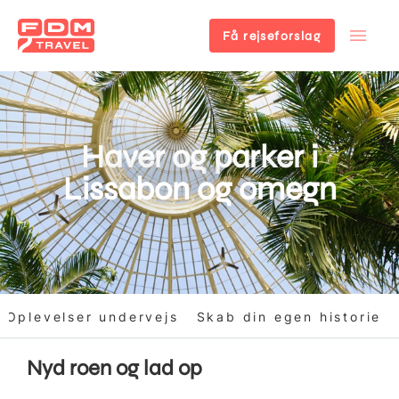
Få rejseforslag
Gå
til
hovedindhold
Haver og parker i
Lissabon og omegn
Oplevelser undervejs
Skab din egen historie
Nyd roen og lad op