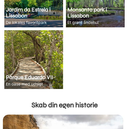
Jardim da Estrela i
Monsanto park i
Lissabon
Lissabon
De lokales favoritpark
Et grønt åndehul
Parque Eduardo VII
En oase med udsigt
Skab din egen historie