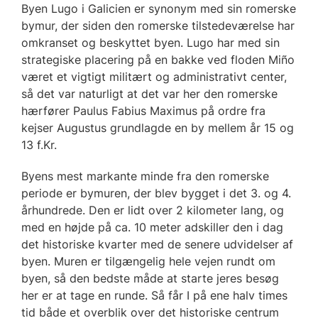
Byen Lugo i Galicien er synonym med sin romerske
bymur, der siden den romerske tilstedeværelse har
omkranset og beskyttet byen. Lugo har med sin
strategiske placering på en bakke ved floden Miño
været et vigtigt militært og administrativt center,
så det var naturligt at det var her den romerske
hærfører Paulus Fabius Maximus på ordre fra
kejser Augustus grundlagde en by mellem år 15 og
13 f.Kr.
Byens mest markante minde fra den romerske
periode er bymuren, der blev bygget i det 3. og 4.
århundrede. Den er lidt over 2 kilometer lang, og
med en højde på ca. 10 meter adskiller den i dag
det historiske kvarter med de senere udvidelser af
byen. Muren er tilgængelig hele vejen rundt om
byen, så den bedste måde at starte jeres besøg
her er at tage en runde. Så får I på ene halv times
tid både et overblik over det historiske centrum