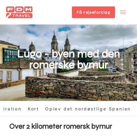
Få rejseforslag
Gå
til
hovedindhold
Lugo - byen med den
romerske bymur
piration
Kort
Oplev det nordøstlige Spanien
Over 2 kilometer romersk bymur