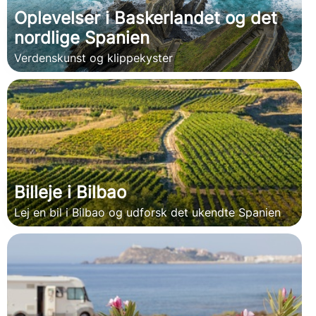
Oplevelser i Baskerlandet og det
nordlige Spanien
Verdenskunst og klippekyster
Billeje i Bilbao
Lej en bil i Bilbao og udforsk det ukendte Spanien