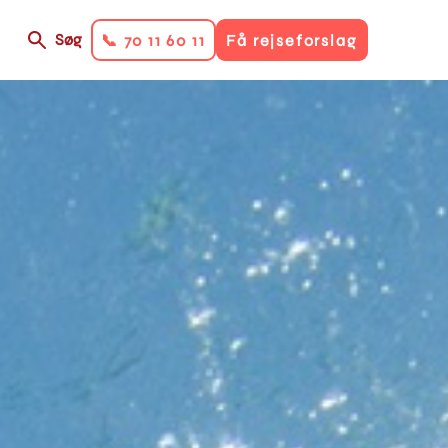
Søg
📞 70 11 60 11
Få rejseforslag
on
ry