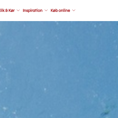
Main
lik & Kør
Inspiration
Køb online
navigati
seconda