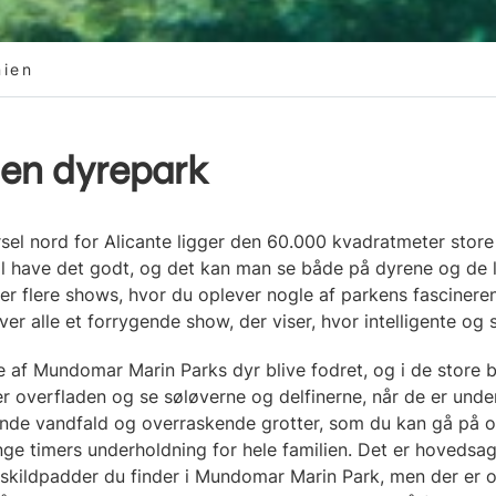
nien
l en dyrepark
sel nord for Alicante ligger den 60.000 kvadratmeter store
al have det godt, og det kan man se både på dyrene og de l
 flere shows, hvor du oplever nogle af parkens fascineren
er alle et forrygende show, der viser, hvor intelligente og s
af Mundomar Marin Parks dyr blive fodret, og i de store b
overfladen og se søløverne og delfinerne, når de er under
ende vandfald og overraskende grotter, som du kan gå på o
ge timers underholdning for hele familien. Det er hovedsag
g skildpadder du finder i Mundomar Marin Park, men der er 