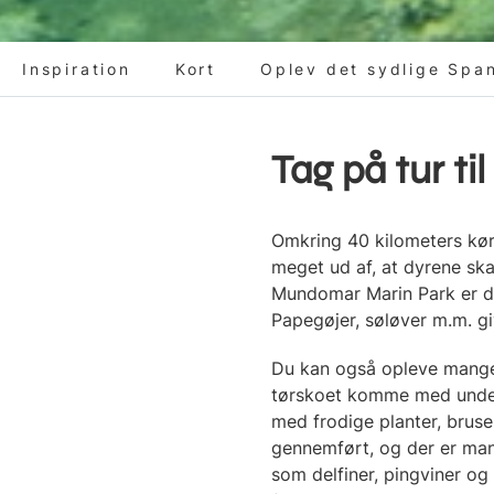
Inspiration
Kort
Oplev det sydlige Spa
Tag på tur ti
Omkring 40 kilometers kør
meget ud af, at dyrene sk
Mundomar Marin Park er der
Papegøjer, søløver m.m. giv
Du kan også opleve mange 
tørskoet komme med under 
med frodige planter, brus
gennemført, og der er man
som delfiner, pingviner o