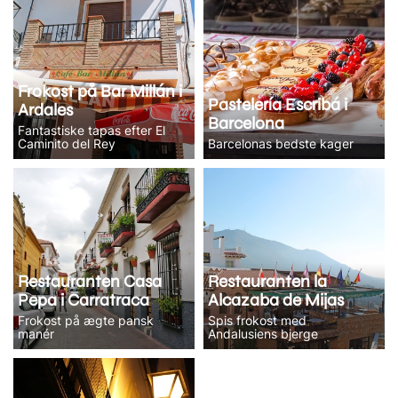
Frokost på Bar Millán i
Pastelería Escribá i
Ardales
Barcelona
Fantastiske tapas efter El
Caminito del Rey
Barcelonas bedste kager
Restauranten Casa
Restauranten la
Pepa i Carratraca
Alcazaba de Mijas
Frokost på ægte pansk
Spis frokost med
manér
Andalusiens bjerge