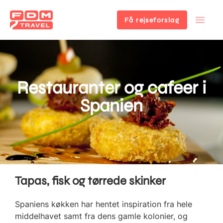
Få rejseforslag
Gå
til
hovedindhold
Restauranter og cafeer i
Spanien
Tapas, fisk og tørrede skinker
Spaniens køkken har hentet inspiration fra hele
middelhavet samt fra dens gamle kolonier, og