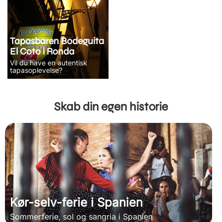
Tapasbaren Bodeguita
El Coto i Ronda
Vil du have en autentisk
tapasoplevelse?
Skab din egen historie
Kør-selv-ferie i Spanien
Sommerferie, sol og sangria i Spanien