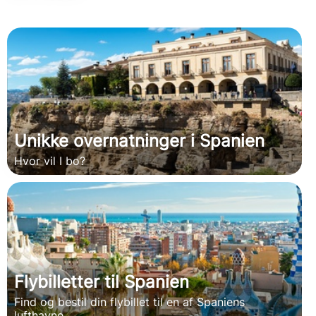
Unikke overnatninger i Spanien
Hvor vil I bo?
Flybilletter til Spanien
Find og bestil din flybillet til en af Spaniens
lufthavne