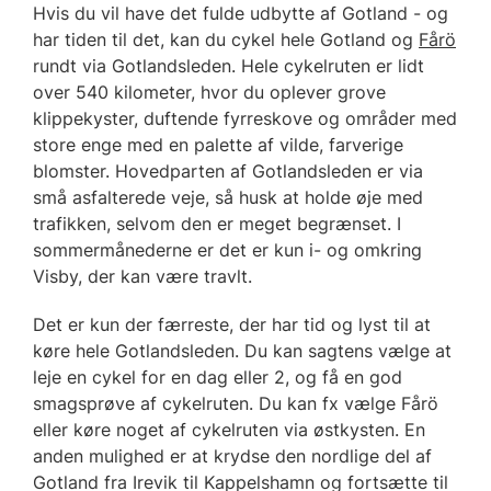
Hvis du vil have det fulde udbytte af Gotland - og
har tiden til det, kan du cykel hele Gotland og
Fårö
rundt via Gotlandsleden. Hele cykelruten er lidt
over 540 kilometer, hvor du oplever grove
klippekyster, duftende fyrreskove og områder med
store enge med en palette af vilde, farverige
blomster. Hovedparten af Gotlandsleden er via
små asfalterede veje, så husk at holde øje med
trafikken, selvom den er meget begrænset. I
sommermånederne er det er kun i- og omkring
Visby, der kan være travlt.
Det er kun der færreste, der har tid og lyst til at
køre hele Gotlandsleden. Du kan sagtens vælge at
leje en cykel for en dag eller 2, og få en god
smagsprøve af cykelruten. Du kan fx vælge Fårö
eller køre noget af cykelruten via østkysten. En
anden mulighed er at krydse den nordlige del af
Gotland fra Irevik til Kappelshamn og fortsætte til