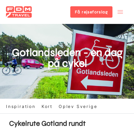
Få rejseforslag
Gå
til
hovedindhold
Gotlandsleden - en dag
på cykel
Inspiration
Kort
Oplev Sverige
Cykelrute Gotland rundt