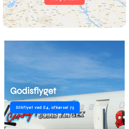
Godisflyget
Slikflyet ved E4, afkørsel 73