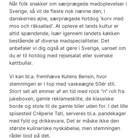
Når folk snakker om særprægede madoplevelser i
Sverige, så vil de fleste nok nævne den, i
danskernes øjne, særprægede hotdog 'korv med
mos och räksallad'. At opleve et lands kultur er
altid spændende, især igennem landets køkken
bestående af diverse madspecialiteter. Det
anbefaler vi dig også at gøre i Sverige, uanset om
du er til hotdog med rejsesalat eller svenske
køttbullar.
Vi kan bl.a. fremhæve Kutens Bensin, hvor
stemningen er i top med vaskeægte 50ér stil.
Stort set alt emmer af en tid med rock "n" roll fra
jukeboxen, gamle reklameskilte, de klassiske
borde og stole til de gamle biler uden for. I det lille
spisested Crêperie Tati, serveres bl.a. pandekager
med fyld og drikkevare. Det er måske ikke den
største kulinariske nyskabelse, men stemningen
råder bod på det.