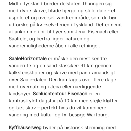
Midt i Tyskland breder delstaten Thüringen sig
med dybe skove, bløde bjerge og stille dale - et
uspoleret og overset vandreområde, som du bør
udforske på kør-selv-ferien i Tyskland. Det er nemt
at ankomme i bil til byer som Jena, Eisenach eller
Saalfeld, og herfra ligger naturen og
vandremulighederne åben i alle retninger.
SaaleHorizontale
er måske den mest kendte
vanderute og en sand klassiker: 91 km gennem
kalkstensklipper og skove med panoramaudsigt
over Saale-dalen. Den kan tages over flere dage
med overnatning i Jena eller nærliggende
landsbyer.
Schluchtentour Eisenach
er en
kontrastfyldt dagstur på 10 km med stejle kløfter
og tæt skov – perfekt hvis du vil kombinere
vandring med kultur og fx. besøge Wartburg.
Kyffhäuserweg
byder på historisk stemning med