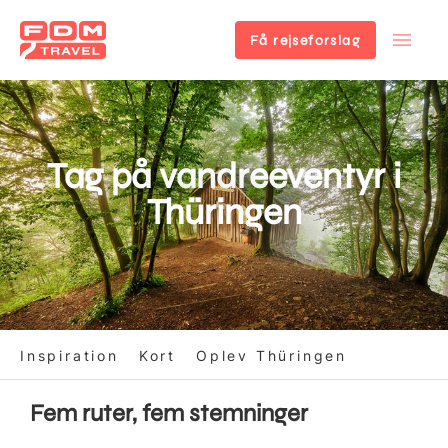
Få rejseforslag
Gå
til
hovedindhold
Tag på vandreeventyr i
Thüringen
Inspiration
Kort
Oplev Thüringen
Fem ruter, fem stemninger