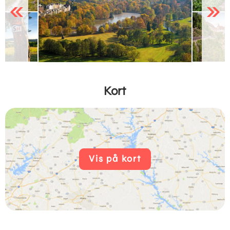
Previous
Next
Kort
Vis på kort