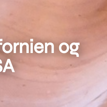
ifornien og
SA