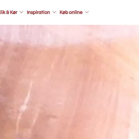
Main
lik & Kør
Inspiration
Køb online
navigati
seconda