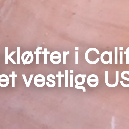
kløfter i Cal
et vestlige U