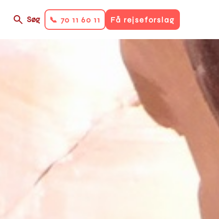
Søg
📞 70 11 60 11
Få rejseforslag
on
ry