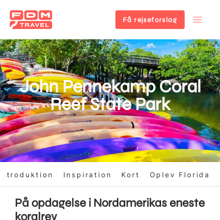
Få rejseforslag
Gå
til
hovedindhold
John Pennekamp Coral
Reef State Park
Introduktion
Inspiration
Kort
Oplev Florida
På opdagelse i Nordamerikas eneste
koralrev