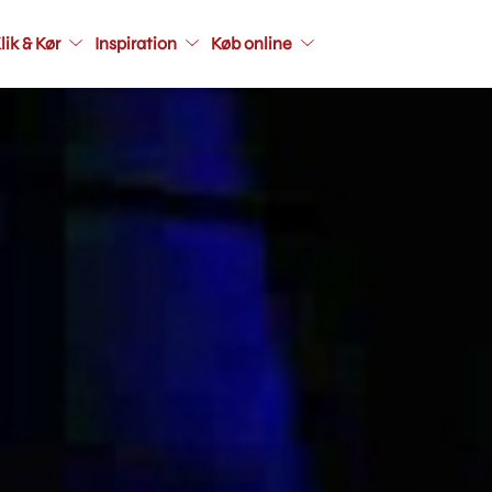
Main
lik & Kør
Inspiration
Køb online
navigati
seconda