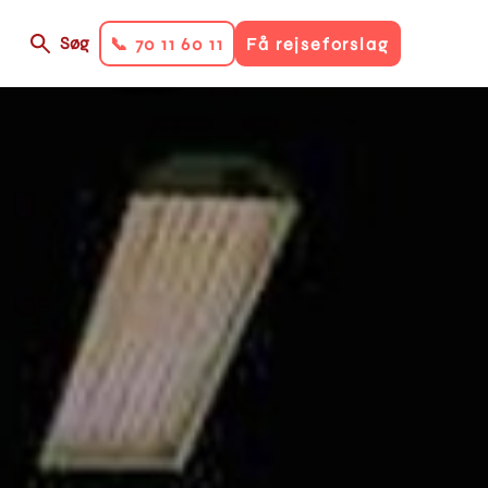
Søg
📞 70 11 60 11
Få rejseforslag
on
ry