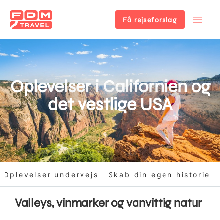
Få rejseforslag
Gå
til
hovedindhold
Oplevelser i Californien og
det vestlige USA
Oplevelser undervejs
Skab din egen historie
Valleys, vinmarker og vanvittig natur