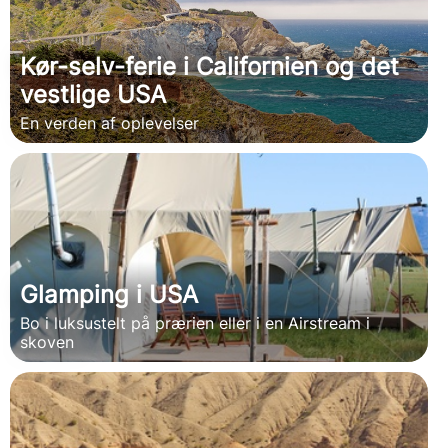
Kør-selv-ferie i Californien og det
vestlige USA
En verden af oplevelser
Glamping i USA
Bo i luksustelt på prærien eller i en Airstream i
skoven