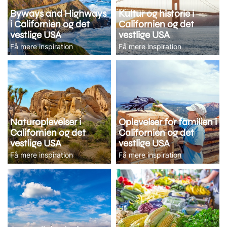
Byways and Highways
Kultur og historie i
i Californien og det
Californien og det
vestlige USA
vestlige USA
Få mere inspiration
Få mere inspiration
Naturoplevelser i
Oplevelser for familien i
Californien og det
Californien og det
vestlige USA
vestlige USA
Få mere inspiration
Få mere inspiration