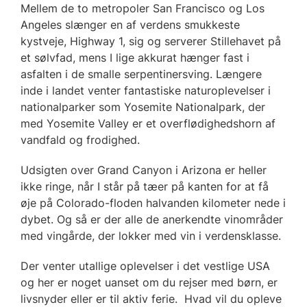
Mellem de to metropoler San Francisco og Los
Angeles slænger en af verdens smukkeste
kystveje, Highway 1, sig og serverer Stillehavet på
et sølvfad, mens I lige akkurat hænger fast i
asfalten i de smalle serpentinersving. Længere
inde i landet venter fantastiske naturoplevelser i
nationalparker som Yosemite Nationalpark, der
med Yosemite Valley er et overflødighedshorn af
vandfald og frodighed.
Udsigten over Grand Canyon i Arizona er heller
ikke ringe, når I står på tæer på kanten for at få
øje på Colorado-floden halvanden kilometer nede i
dybet. Og så er der alle de anerkendte vinområder
med vingårde, der lokker med vin i verdensklasse.
Der venter utallige oplevelser i det vestlige USA
og her er noget uanset om du rejser med børn, er
livsnyder eller er til aktiv ferie. Hvad vil du opleve