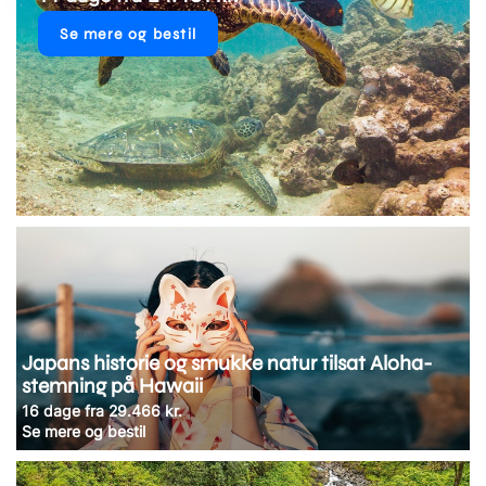
Se mere og bestil
Japans historie og smukke natur tilsat Aloha-
stemning på Hawaii
16 dage fra 29.466 kr.
Se mere og bestil