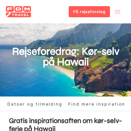
Få rejseforslag
Gå
til
hovedindhold
Rejseforedrag: Kør-selv
på Hawaii
t
Datoer og tilmelding
Find mere inspiration
Gratis inspirationsaften om kør-selv-
ferie på Hawaii