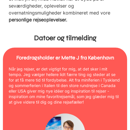
seværdigheder, oplevelser og
overnatningsmuligheder kombineret med vore
personlige rejseoplevelser.
Datoer og tilmelding
Foredragsholder er Mette J fra København
Når jeg rejser, er det vigtigt for mig, at det sker i mit
tempo. Jeg vælger hellere lidt færre ting og steder at se
for at få mere tid til fordybelse. Alt fra miniferien i Tyskland
og sommerferien i Italien til den store rundrejse i Canada
eller USA giver mig nye idéer og inspiration til rejser -
inspiration om mine favoritrejsemål, som jeg glæder mig til
at give videre til dig og dine rejsefæller!