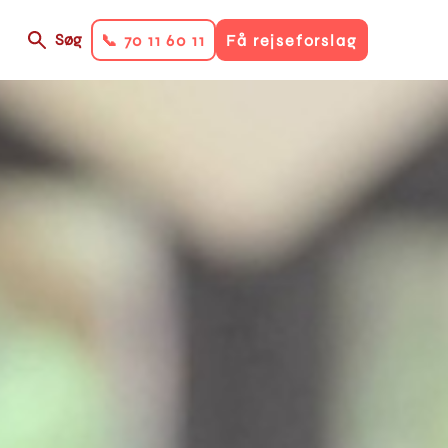
Søg
📞 70 11 60 11
Få rejseforslag
on
ry