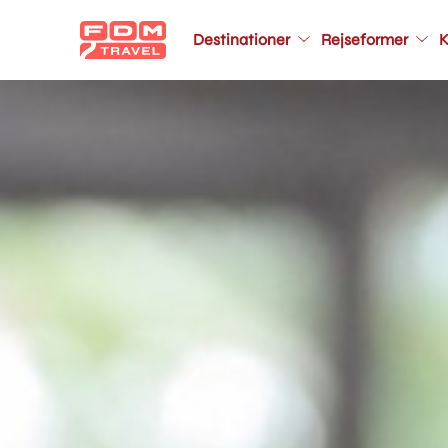
Main
Destinationer
Rejseformer
K
navigation
Gå
til
hovedindhold