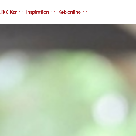
Main
lik & Kør
Inspiration
Køb online
navigati
seconda