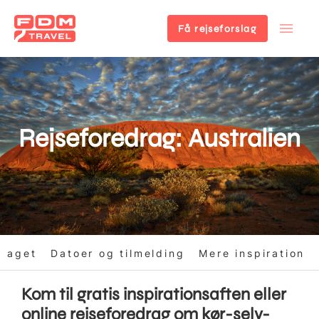
Få rejseforslag
Gå
til
hovedindhold
Rejseforedrag: Australien
draget
Datoer og tilmelding
Mere inspiration
Kom til gratis inspirationsaften eller
online rejseforedrag om kør-selv-