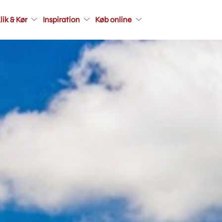
Main
lik & Kør
Inspiration
Køb online
navigati
seconda