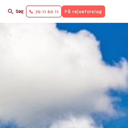
Søg
📞 70 11 60 11
Få rejseforslag
on
ry