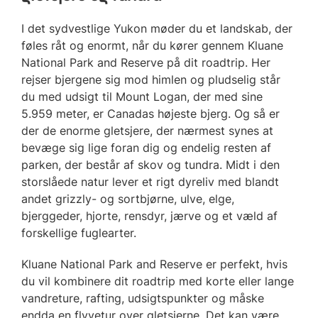
I det sydvestlige Yukon møder du et landskab, der
føles råt og enormt, når du kører gennem Kluane
National Park and Reserve på dit roadtrip. Her
rejser bjergene sig mod himlen og pludselig står
du med udsigt til Mount Logan, der med sine
5.959 meter, er Canadas højeste bjerg. Og så er
der de enorme gletsjere, der nærmest synes at
bevæge sig lige foran dig og endelig resten af
parken, der består af skov og tundra. Midt i den
storslåede natur lever et rigt dyreliv med blandt
andet grizzly- og sortbjørne, ulve, elge,
bjerggeder, hjorte, rensdyr, jærve og et væld af
forskellige fuglearter.
Kluane National Park and Reserve er perfekt, hvis
du vil kombinere dit roadtrip med korte eller lange
vandreture, rafting, udsigtspunkter og måske
endda en flyvetur over gletsjerne. Det kan være