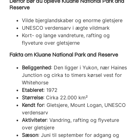
Derfor bør du opleve Kluane National Park and
Reserve
Vilde bjerglandskaber og enorme gletsjere
UNESCO verdensarv i ægte vildmark
Kort- og lange vandreture, rafting og
flyveture over gletsjerne
Fakta om Kluane National Park and Reserve
Beliggenhed
: Den ligger i Yukon, nær Haines
Junction og cirka to timers kørsel vest for
Whitehorse
Etableret
: 1972
Størrelse
: Cirka 22.000 km²
Kendt for
: Gletsjere, Mount Logan, UNESCO
verdensarv
Aktiviteter
: Vandring, rafting og flyveture
over gletsjere
Sæson
: Juni til september for adgang og