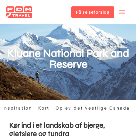
Få rejseforslag
Gå
til
hovedindhold
Kluane National Park and
Reserve
Inspiration
Kort
Oplev det vestlige Canada
Kør ind i et landskab af bjerge,
gletsjere og tundra