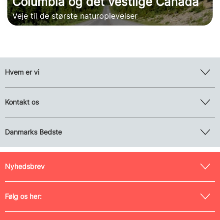
Columbia og det vestlige Canada
Veje til de største naturoplevelser
Hvem er vi
Kontakt os
Danmarks Bedste
Nyhedsbrev
Følg os her: