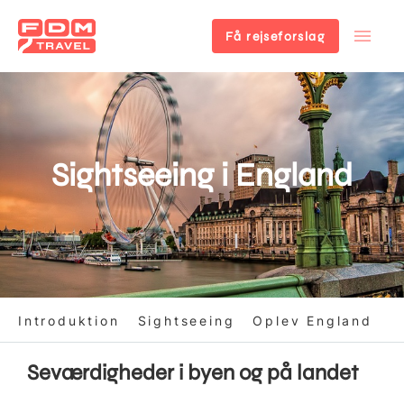
Få rejseforslag
Gå
til
hovedindhold
Sightseeing i England
Introduktion
Sightseeing
Oplev England
Seværdigheder i byen og på landet