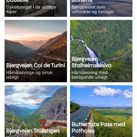
Cykelbjerget i de sydlige
Bjergpasset som
Alper
udfordrer og betager
Bjergvejen
Bjergvejen Col de Turini
Stalheimskleiva
Hårnålssvinge og smuk
Hårnålesving med
udsigt
betagende udsigt
Buttertubs Pass med
Bjergvejen Trollstigen
Potholes