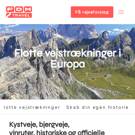
Få rejseforslag
Gå
til
hovedindhold
Flotte vejstrækninger i
Europa
Flotte vejstrækninger
Skab din egen historie
Kystveje, bjergveje,
vinruter, historiske og officielle