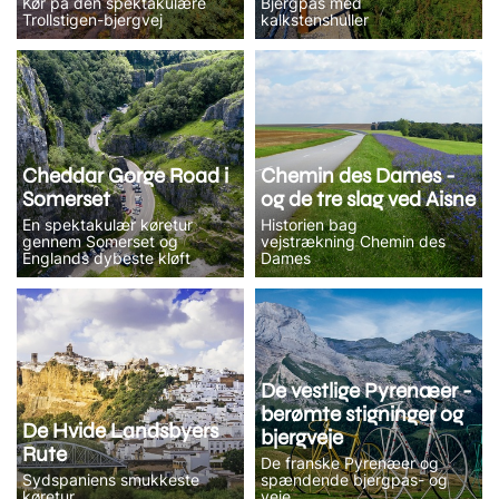
Kør på den spektakulære
Bjergpas med
Trollstigen-bjergvej
kalkstenshuller
Cheddar Gorge Road i
Chemin des Dames -
Somerset
og de tre slag ved Aisne
En spektakulær køretur
Historien bag
gennem Somerset og
vejstrækning Chemin des
Englands dybeste kløft
Dames
De vestlige Pyrenæer -
berømte stigninger og
De Hvide Landsbyers
bjergveje
Rute
De franske Pyrenæer og
Sydspaniens smukkeste
spændende bjergpas- og
køretur
veje