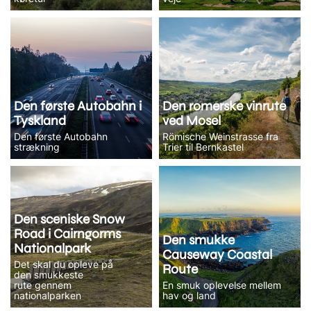
Den første Autobahn i
Den romerske vinrute
Tyskland
ved Mosel
Den første Autobahn
Römische Weinstrasse fra
strækning
Trier til Bernkastel
Den sceniske Snow
Road i Cairngorms
Den smukke
Nationalpark
Causeway Coastal
Det skal du opleve på
Route
den smukkeste
rute gennem
En smuk oplevelse mellem
nationalparken
hav og land