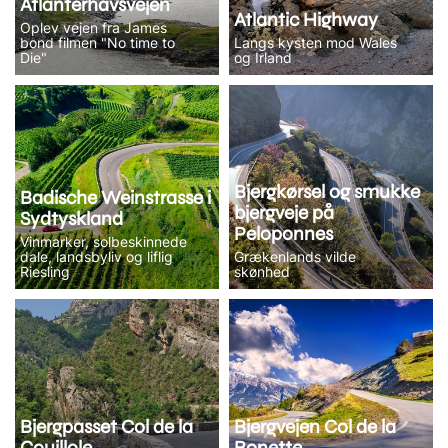
Atlanterhavsvejen
Atlantic Highway
Oplev vejen fra James
bond filmen "No time to
Langs kysten mod Wales
Die"
og Irland
Bjergkørsel og smukke
Badische Weinstrasse i
bjergveje på
Sydtyskland
Peloponnes
Vinmarker, solbeskinnede
dale, landsbyliv og liflig
Grækenlands vilde
Riesling
skønhed
Bjergpasset Col de la
Bjergvejen Col de la
Couillole
Bonette