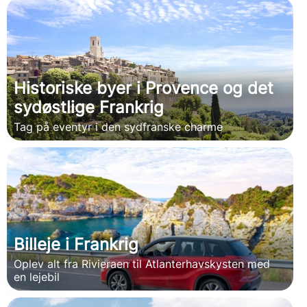
Historiske byer i Provence og det
sydøstlige Frankrig
Tag på eventyr i den sydfranske charme
Billeje i Frankrig
Oplev alt fra Rivieraen til Atlanterhavskysten med
en lejebil