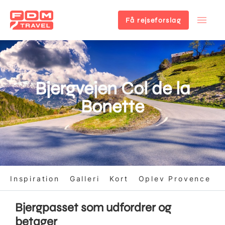
Få rejseforslag
Gå
til
hovedindhold
Bjergvejen Col de la
Bonette
Inspiration
Galleri
Kort
Oplev Provence
Bjergpasset som udfordrer og
betager